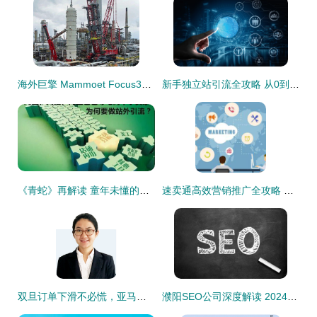
海外巨擎 Mammoet Focus30 起重机英国炼油厂首秀，展现重型吊装新标杆
新手独立站引流全攻略 从0到1的站外引流实操指南
《青蛇》再解读 童年未懂的复杂情欲、人性隐喻与成年顿悟
速卖通高效营销推广全攻略 告别烧钱陷阱，精准站外引流是关键
双旦订单下滑不必慌，亚马逊卖家巧用站外引流，来年爆单有妙招
濮阳SEO公司深度解读 2024年站外引流新策略与火星11大核心方法详解