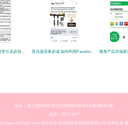
闲鱼卖货避坑指南 裂变引流必知的违禁词与站外引流实操干货
亚马逊卖家必读 如何利用Facebook高效引流，引爆店铺销量
地址：浙江省杭州市滨江区网商路699号4号楼3楼302室
电话：0571-35**
026
www.c2m7zlyh.com
站外引流
杭州淘宝营销管理有限公司
站外引流
版